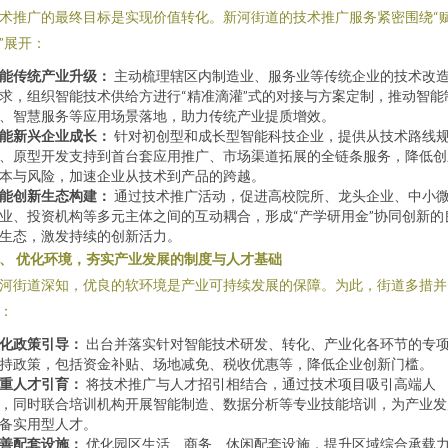
术推广的最终目标是实现价值转化。新河街道的技术推广服务紧密围绕“
”展开：
能传统产业升级：
主动梳理辖区内制造业、服务业等传统企业的技术改
求，组织智能技术供给方进行“精准滴灌”式的对接与方案定制，推动智能
、智慧服务等应用场景落地，助力传统产业提质增效。
能新兴企业成长：
针对初创型和成长型智能科技企业，提供从技术路线
、原型开发支持到首台套应用推广、市场渠道拓展的全链条服务，降低创
本与风险，加速企业从技术到产品的跨越。
能创新生态构建：
通过技术推广活动，促进高校院所、龙头企业、中小
业、投资机构等多元主体之间的互动耦合，形成“产学研用金”协同创新的
生态，激发持续的创新活力。
、 优化环境，夯实产业发展的制度与人才基础
河街道深知，优良的软环境是产业可持续发展的保障。为此，街道多措并
：
化政策引导：
出台并落实针对智能技术研发、转化、产业化各环节的专
持政策，包括资金补贴、场地减免、税收优惠等，降低企业创新门槛。
重人才引育：
将技术推广与人才招引相结合，通过技术项目吸引高端人
，同时联合培训机构开展智能制造、数据分析等专业技能培训，为产业发
备实用型人才。
善配套设施：
优化园区生活、商务、休闲配套设施，提升区域综合承载